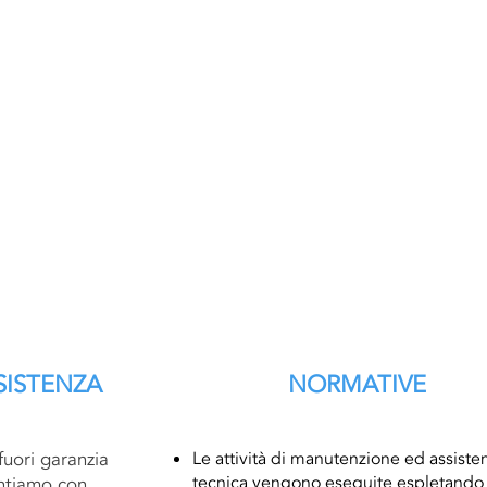
SSISTENZA
NORMATIVE
fuori garanzia
Le attività di manutenzione ed assiste
tecnica vengono eseguite espletando 
ntiamo con